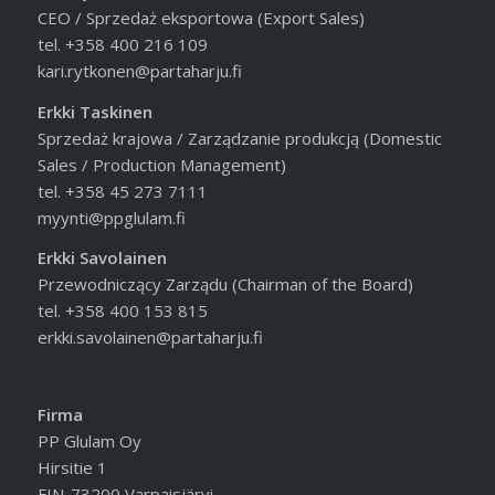
CEO / Sprzedaż eksportowa (Export Sales)
tel. +358 400 216 109
kari.rytkonen@partaharju.fi
Erkki Taskinen
Sprzedaż krajowa / Zarządzanie produkcją (Domestic
Sales / Production Management)
tel. +358 45 273 7111
myynti@ppglulam.fi
Erkki Savolainen
Przewodniczący Zarządu (Chairman of the Board)
tel. +358 400 153 815
erkki.savolainen@partaharju.fi
Firma
PP Glulam Oy
Hirsitie 1
FIN-73200 Varpaisjärvi